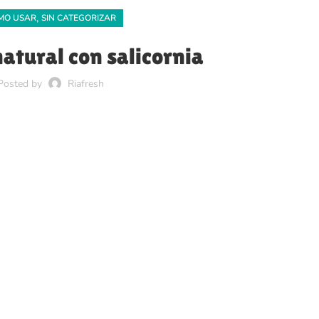
,
MO USAR
SIN CATEGORIZAR
natural con salicornia
Posted by
Riafresh