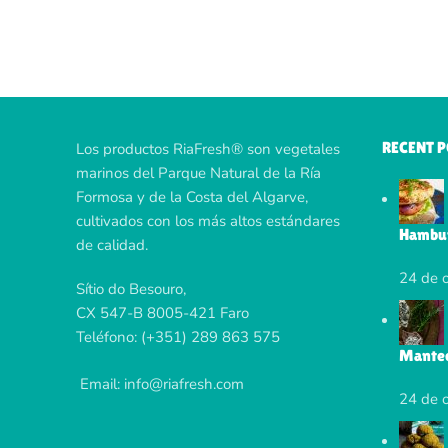
RECENT 
Los productos RiaFresh® son vegetales
marinos del Parque Natural de la Ría
Formosa y de la Costa del Algarve,
cultivados con los más altos estándares
Hambur
de calidad.
24 de 
Sítio do Besouro,
CX 547-B 8005-421 Faro
Teléfono: (+351) 289 863 575
Mantequ
Email: info@riafresh.com
24 de 