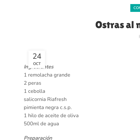
CO
Ostras al 
24
OCT
Ingredientes
1 remolacha grande
2 peras
1 cebolla
salicornia Riafresh
pimienta negra c.s.p.
1 hilo de aceite de oliva
500ml de agua
Preparación