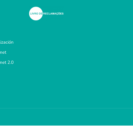
ización
met
met 2.0