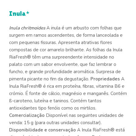
Inula*
Inula chritmoides
A inula é um arbusto com folhas que
surgem em ramos ascendentes, de forma lanceolada e
com pequenas fissuras. Apresenta atrativas flores
compostas de cor amarelo brilhante. As folhas da Inula
RiaFresh® têm uma surpreendente intensidade no
palato com um sabor envolvente, que faz lembrar o
funcho, e grande profundidade aromática. Surpresa de
pimenta picante no fim da degustação.
Propriedades
A
Inula RiaFresh® é rica em proteína, fibras, vitamina B6 e
crómio. É fonte de cálcio, magnésio e manganês. Contém
ß-caroteno, luteína e taninos. Contém tantos
antioxidantes tipo fenóis como os mirtilos.
Comercialização
Disponível nas seguintes unidades de
venda: 15 g (para outras unidades consultar).
Disponibilidade e conservação
A Inula RiaFresh® está