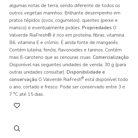
algumas notas de terra, sendo diferente de todos os
outros vegetais marinhos. Brilhante desempenho em
pratos tépidos (ovos, cogumelos), quentes (peixe e
marisco) e eventualmente pickles.
Propriedades
O
Valverde RiaFresh® é rico em proteína, fibras, vitamina
B6, vitamina E e crómio. É ainda fonte de manganês.
Contém luteína, fenóis, flavonoides e taninos. Contém
mais ß-caroteno que as cenouras cruas.
Comercialização
Disponível nas seguintes unidades de venda: 30 g (para
outras unidades consultar).
Disponibilidade e
®
conservação
O Valverde RiaFresh
está disponível todo
o ano, cortado e fresco. Pode ser conservado entre 3 e
7 °C até 15 dias.