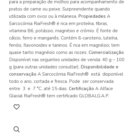
para a preparação de molhos para acompanhamento de
pratos de carne ou peixe. Surpreendente quando
utilizada com ovos ou à milanesa.
Propiedades
A
Sarcocórnia RiaFresh® é rica em proteína, fibras,
vitamina B6, potássio, magnésio e crómio. É fonte de
cálcio, ferro e manganês. Contém ß-caroteno, luteína,
fenóis, flavonoides e taninos. É rica em magnésio; tem
quase tanto magnésio como as nozes.
Comercialização
Disponível nas seguintes unidades de venda: 40 g – 100
g (para outras unidades consultar).
Disponibilidade e
conservação
A Sarcocórnia RiaFresh® está disponível
todo o ano, cortada e fresca. Pode ser conservada
entre 3 e 7 °C, até 15 dias.
Certificação
A Alface
Glacial RiaFresh® tem certificado GLOBALG.A.P.