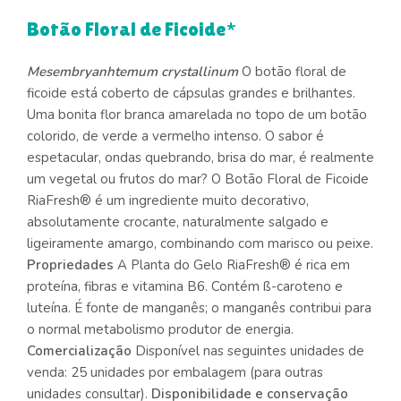
Botão Floral de Ficoide*
Mes
embryanhtemum crystallinum
O botão floral de
ficoide está coberto de cápsulas grandes e brilhantes.
Uma bonita flor branca amarelada no topo de um botão
colorido, de verde a vermelho intenso. O sabor é
espetacular, ondas quebrando, brisa do mar, é realmente
um vegetal ou frutos do mar? O Botão Floral de Ficoide
RiaFresh® é um ingrediente muito decorativo,
absolutamente crocante, naturalmente salgado e
ligeiramente amargo, combinando com marisco ou peixe.
Propriedades
A Planta do Gelo RiaFresh® é rica em
proteína, fibras e vitamina B6. Contém ß-caroteno e
luteína. É fonte de manganês; o manganês contribui para
o normal metabolismo produtor de energia.
Comercialização
Disponível nas seguintes unidades de
venda: 25 unidades por embalagem (para outras
unidades consultar).
Disponibilidade e conservação