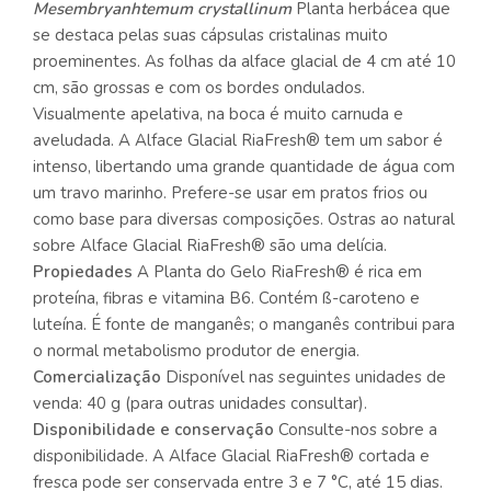
Mesembryanhtemum crystallinum
Planta herbácea que
se destaca pelas suas cápsulas cristalinas muito
proeminentes. As folhas da alface glacial de 4 cm até 10
cm, são grossas e com os bordes ondulados.
Visualmente apelativa, na boca é muito carnuda e
aveludada. A Alface Glacial RiaFresh® tem um sabor é
intenso, libertando uma grande quantidade de água com
um travo marinho. Prefere-se usar em pratos frios ou
como base para diversas composições. Ostras ao natural
sobre Alface Glacial RiaFresh® são uma delícia.
Propiedades
A Planta do Gelo RiaFresh® é rica em
proteína, fibras e vitamina B6. Contém ß-caroteno e
luteína. É fonte de manganês; o manganês contribui para
o normal metabolismo produtor de energia.
Comercialização
Disponível nas seguintes unidades de
venda: 40 g (para outras unidades consultar).
Disponibilidade e conservação
Consulte-nos sobre a
disponibilidade. A Alface Glacial RiaFresh® cortada e
fresca pode ser conservada entre 3 e 7 °C, até 15 dias.