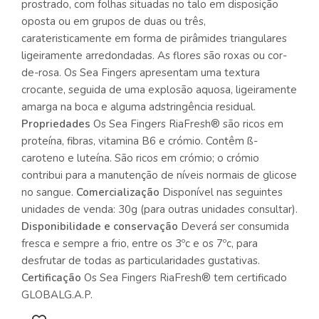
prostrado, com folhas situadas no talo em disposição
oposta ou em grupos de duas ou três,
carateristicamente em forma de pirâmides triangulares
ligeiramente arredondadas. As flores são roxas ou cor-
de-rosa. Os Sea Fingers apresentam uma textura
crocante, seguida de uma explosão aquosa, ligeiramente
amarga na boca e alguma adstringência residual.
Propriedades
Os Sea Fingers RiaFresh® são ricos em
proteína, fibras, vitamina B6 e crómio. Contêm ß-
caroteno e luteína. São ricos em crómio; o crómio
contribui para a manutenção de níveis normais de glicose
no sangue.
Comercialização
Disponível nas seguintes
unidades de venda: 30g (para outras unidades consultar).
Disponibilidade e conservação
Deverá ser consumida
fresca e sempre a frio, entre os 3ºc e os 7ºc, para
desfrutar de todas as particularidades gustativas.
Certificação
Os Sea Fingers RiaFresh® tem certificado
GLOBALG.A.P.