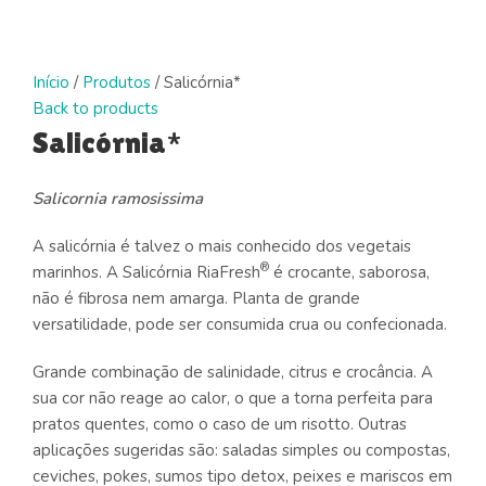
Click to enlarge
Início
/
Produtos
/
Salicórnia*
Back to products
Salicórnia*
Salicornia ramosissima
A salicórnia é talvez o mais conhecido dos vegetais
®
marinhos. A Salicórnia RiaFresh
é crocante, saborosa,
não é fibrosa nem amarga. Planta de grande
versatilidade, pode ser consumida crua ou confecionada.
Grande combinação de salinidade, citrus e crocância. A
sua cor não reage ao calor, o que a torna perfeita para
pratos quentes, como o caso de um risotto. Outras
aplicações sugeridas são: saladas simples ou compostas,
ceviches, pokes, sumos tipo detox, peixes e mariscos em