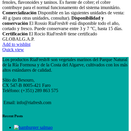
fenoles, flavonoides y taninos. Es fuente de cobre; el cobre
contribuye para el normal funcionamento del sistema imunitário.
Comercialización
Disponible en las siguientes unidades de venta:
40 g (para otras unidades, consultar).
Disponibilidad y
conservación
El Rossio RiaFresh® está disponible todo el año,
cortado y fresco. Puede conservarse entre 3 y 7 °C, hasta 15 días.
Certificación
El Rocio RiaFresh® tiene certificado
GLOBALG.A.P.
Add to wishlist
Quick view
Los productos RiaFresh® son vegetales marinos del Parque Natural
de la Ría Formosa y de la Costa del Algarve, cultivados con los más
altos estándares de calidad.
Sítio do Besouro,
CX 547-B 8005-421 Faro
Teléfono: (+351) 289 863 575
Email: info@riafresh.com
Recent Posts