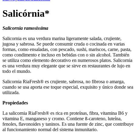
Salicórnia*
Salicornia ramosissima
Salicornia es una verdura marina ligeramente salada, crujiente,
jugosa y sabrosa. Se puede consumir cruda o cocinada en varias
formas, como ensaladas, con pescado, sushi, mariscos, carne, pasta,
como condimento e incluso en bebidas con o sin alcohol. También
se utiliza como elemento decorativo en numerosos platos. Salicornia
es una verdura muy elegante que se sirve en restaurantes de lujo en
todo el mundo.
Salicornia RiaFresh® es crujiente, sabrosa, no fibrosa o amarga,
cuando se usa aporta ese toque especial, exquisito y único donde sea
utilizada.
Propiedades
La salicornia RiaFresh® es rica en proteínas, fibra, vitamina B6 y
vitamina E, manganeso y cromo. Contiene ß-caroteno, luteína,
fenoles, flavonoides y taninos. Es una fuente de zinc, que contribuye
al funcionamiento normal del sistema inmunitario.