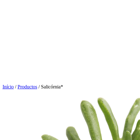
Click to enlarge
Início
/
Productos
/
Salicórnia*