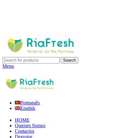
Search
Menu
Português
English
HOME
Quienes Somos
Contactos
Degustar